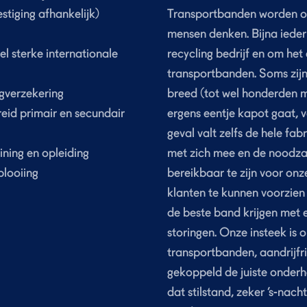
estiging afhankelijk)
Transportbanden worden op
mensen denken. Bijna ieder b
el sterke internationale
recycling bedrijf en om het
transportbanden. Soms zijn 
gverzekering
breed (tot wel honderden met
id primair en secundair
ergens eentje kapot gaat, va
geval valt zelfs de hele fab
ning en opleiding
met zich mee en de noodza
plooiing
bereikbaar te zijn voor onz
klanten te kunnen voorzien 
de beste band krijgen met e
storingen. Onze insteek is 
transportbanden, aandrijfr
gekoppeld de juiste onderh
dat stilstand, zeker ’s-nac