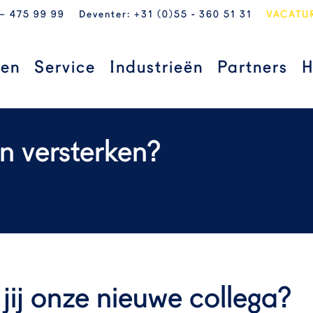
 – 475 99 99
Deventer: +31 (0)55 - 360 51 31
VACATU
ten
Service
Industrieën
Partners
H
n versterken?
 jij onze nieuwe collega?